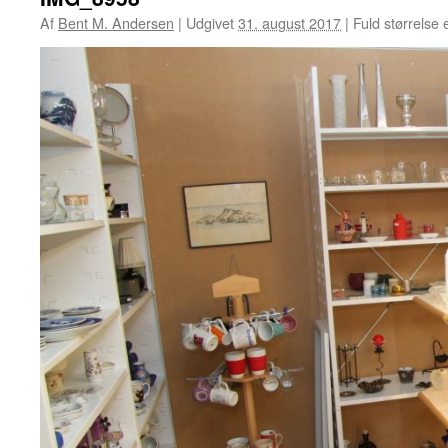
Af
Bent M. Andersen
|
Udgivet
31. august 2017
|
Fuld størrelse 