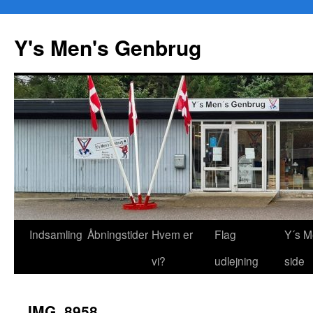
Y's Men's Genbrug
Hop
Indsamling
Åbningstider
Hvem er
Flag
Y´s M
til
vi?
udlejning
side
indhold
IMG_8958