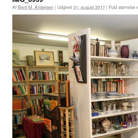
Af
Bent M. Andersen
|
Udgivet
31. august 2017
|
Fuld størrelse 