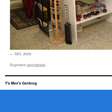
IMG_8958
Bogmærk
permalinket
.
Y's Men's Genbrug