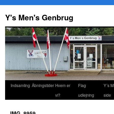
Y's Men's Genbrug
Hop
Indsamling
Åbningstider
Hvem er
Flag
Y´s M
til
vi?
udlejning
side
indhold
IMG_8959