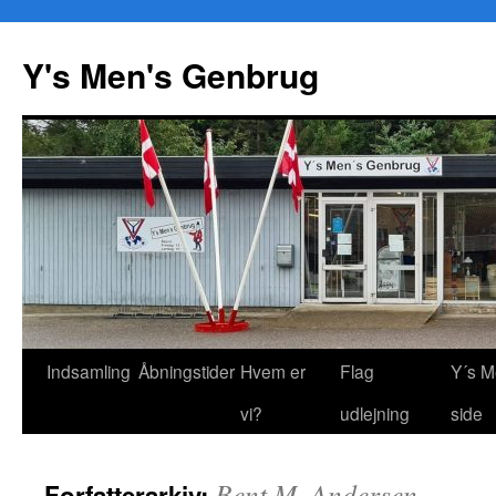
Y's Men's Genbrug
Hop
Indsamling
Åbningstider
Hvem er
Flag
Y´s M
til
vi?
udlejning
side
indhold
Bent M. Andersen
Forfatterarkiv: