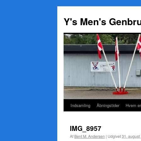
Y's Men's Genbr
Indsamling
Åbningstider
Hvem er
Hop
til
IMG_8957
indhold
Af
Bent M. Andersen
|
Udgivet
31. august