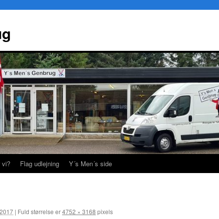
ug
 vi?
Flag udlejning
Y´s Men´s side
 2017
|
Fuld størrelse er
4752 × 3168
pixels