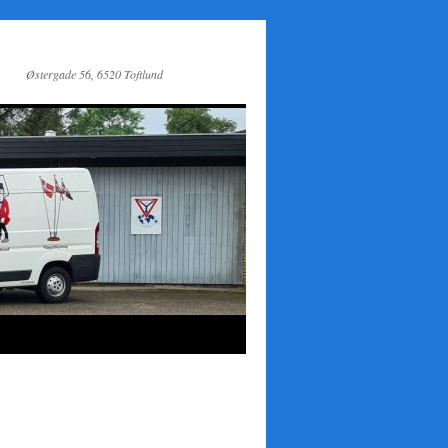
Østergade 56, 6520 Toftlund