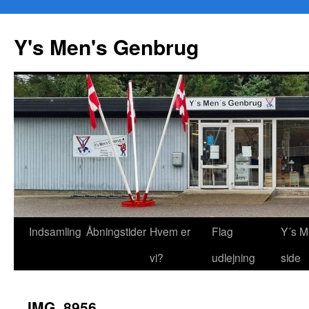
Y's Men's Genbrug
Hop
Indsamling
Åbningstider
Hvem er
Flag
Y´s M
til
vi?
udlejning
side
indhold
IMG_8956