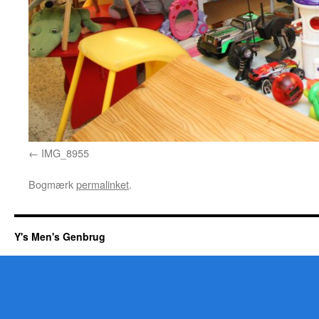
IMG_8955
Bogmærk
permalinket
.
Y's Men's Genbrug