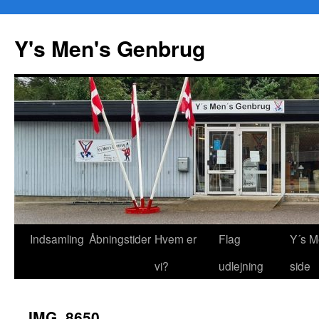
Y's Men's Genbrug
Hop
Indsamling
Åbningstider
Hvem er
Flag
Y´s M
til
vi?
udlejning
side
indhold
IMG_8650