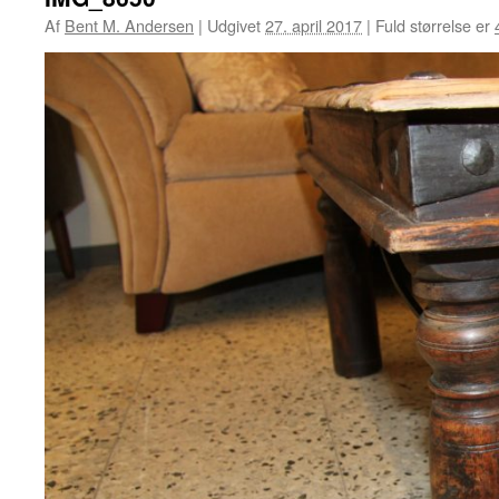
Af
Bent M. Andersen
|
Udgivet
27. april 2017
|
Fuld størrelse er