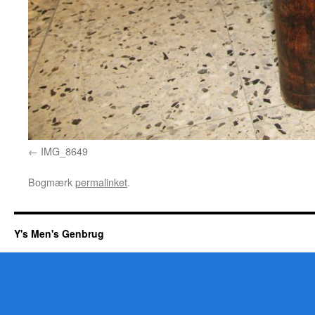
IMG_8649
Bogmærk
permalinket
.
Y's Men's Genbrug