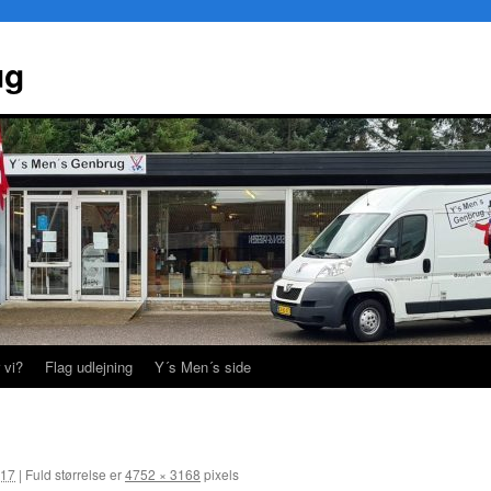
ug
 vi?
Flag udlejning
Y´s Men´s side
017
|
Fuld størrelse er
4752 × 3168
pixels