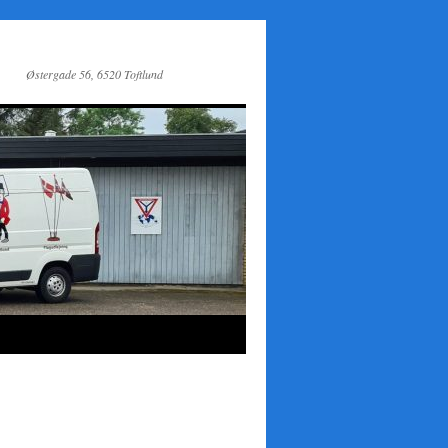
Østergade 56, 6520 Toftlund