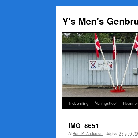
Y's Men's Genbr
Indsamling
Åbningstider
Hvem er
Hop
til
IMG_8651
indhold
Af
Bent M. Andersen
|
Udgivet
27. april 2