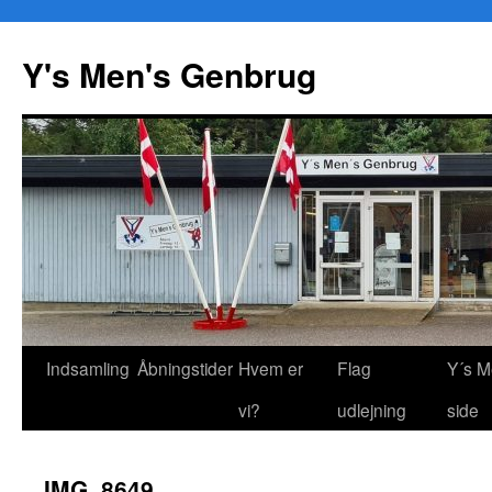
Y's Men's Genbrug
Hop
Indsamling
Åbningstider
Hvem er
Flag
Y´s M
til
vi?
udlejning
side
indhold
IMG_8649