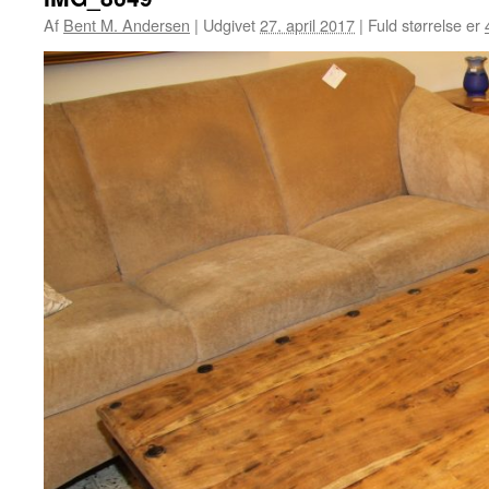
Af
Bent M. Andersen
|
Udgivet
27. april 2017
|
Fuld størrelse er