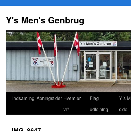
Y's Men's Genbrug
Hop
Indsamling
Åbningstider
Hvem er
Flag
Y´s M
til
vi?
udlejning
side
indhold
IMG_8647