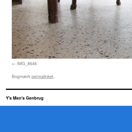
IMG_8646
Bogmærk
permalinket
.
Y's Men's Genbrug