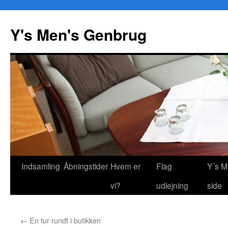
Y's Men's Genbrug
Hop
Indsamling
Åbningstider
Hvem er
Flag
Y´s M
til
vi?
udlejning
side
indhold
←
En tur rundt i butikken