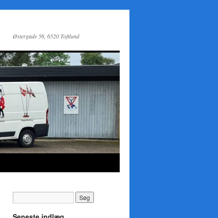
Østergade 56, 6520 Toftlund
Seneste indlæg