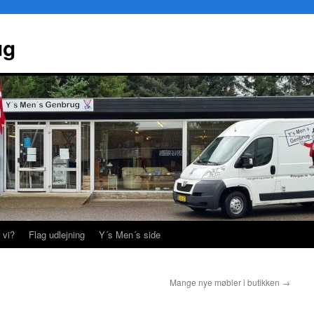
ug
 vi?
Flag udlejning
Y´s Men´s side
Mange nye møbler i butikken
→
n