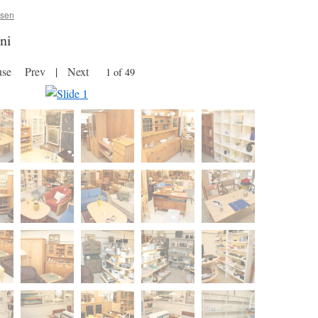
rsen
uni
use
Prev
|
Next
1 of 49