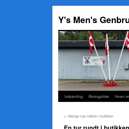
Y's Men's Genbr
Indsamling
Åbningstider
Hvem er
Hop
til
←
Mange nye møbler i butikken
indhold
En tur rundt i butikke