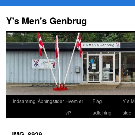
Y's Men's Genbrug
Hop
Indsamling
Åbningstider
Hvem er
Flag
Y´s M
til
vi?
udlejning
side
indhold
IMG_8929