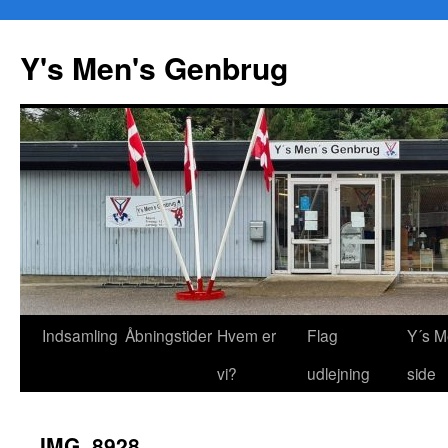
Y's Men's Genbrug
Hop
Indsamling
Åbningstider
Hvem er
Flag
Y´s M
til
vi?
udlejning
side
indhold
IMG_8928