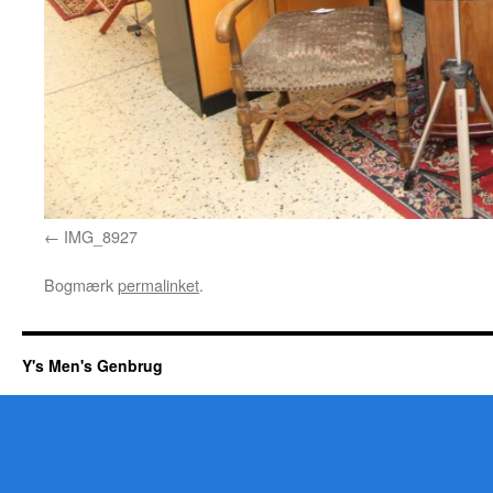
IMG_8927
Bogmærk
permalinket
.
Y's Men's Genbrug