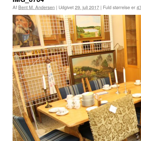
Af
Bent M. Andersen
|
Udgivet
29. juli 2017
|
Fuld størrelse er
4