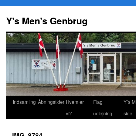
Y's Men's Genbrug
Hop
Indsamling
Åbningstider
Hvem er
Flag
Y´s M
til
vi?
udlejning
side
indhold
IMG_8784