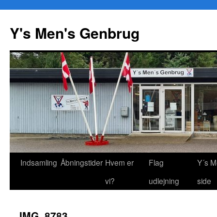
Y's Men's Genbrug
Hop
Indsamling
Åbningstider
Hvem er
Flag
Y´s M
til
vi?
udlejning
side
indhold
IMG_8783