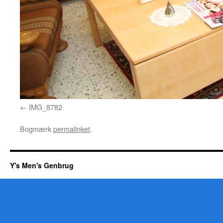
IMG_8782
Bogmærk
permalinket
.
Y's Men's Genbrug