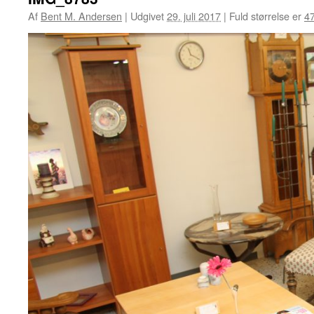
Af
Bent M. Andersen
|
Udgivet
29. juli 2017
|
Fuld størrelse er
4