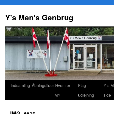
Y's Men's Genbrug
Hop
Indsamling
Åbningstider
Hvem er
Flag
Y´s M
til
vi?
udlejning
side
indhold
IMG_8610