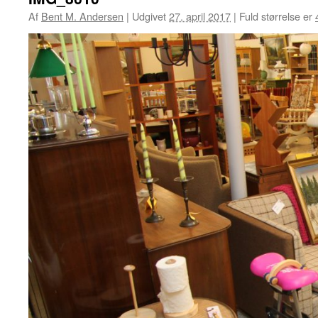
Af
Bent M. Andersen
|
Udgivet
27. april 2017
|
Fuld størrelse er