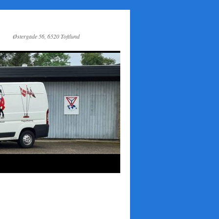
Østergade 56, 6520 Toftlund