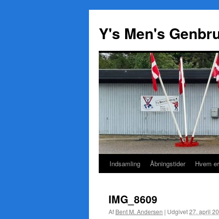
Y's Men's Genbr
Indsamling
Åbningstider
Hvem er
Hop
til
IMG_8609
indhold
Af
Bent M. Andersen
|
Udgivet
27. april 2