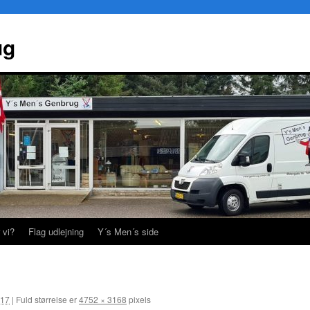
ug
 vi?
Flag udlejning
Y´s Men´s side
017
|
Fuld størrelse er
4752 × 3168
pixels