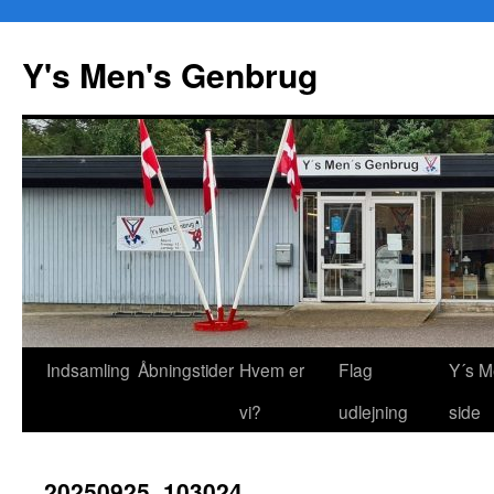
Y's Men's Genbrug
Hop
Indsamling
Åbningstider
Hvem er
Flag
Y´s M
til
vi?
udlejning
side
indhold
20250925_103024