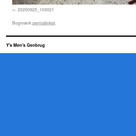
20250925_103021
Bogmærk
permalinket
.
Y's Men's Genbrug