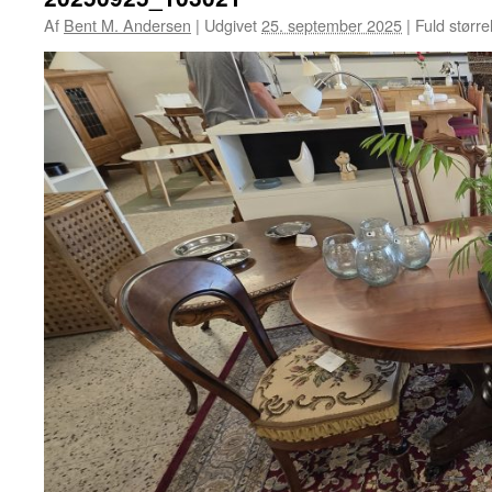
Af
Bent M. Andersen
|
Udgivet
25. september 2025
|
Fuld større