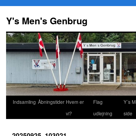
Y's Men's Genbrug
Hop
Indsamling
Åbningstider
Hvem er
Flag
Y´s M
til
vi?
udlejning
side
indhold
20250925_103021