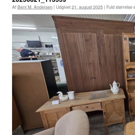
Af
Bent M. Andersen
|
Udgivet
21. august 2025
|
Fuld størrelse 