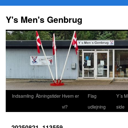
Y's Men's Genbrug
Hop
Indsamling
Åbningstider
Hvem er
Flag
Y´s M
til
vi?
udlejning
side
indhold
20250821_113559