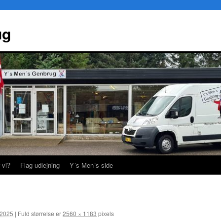
ug
 vi?
Flag udlejning
Y´s Men´s side
 2025
|
Fuld størrelse er
2560 × 1183
pixels