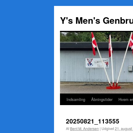
Y's Men's Genbr
Indsamling
Åbningstider
Hvem er
Hop
til
20250821_113555
indhold
Af
Bent M. Andersen
|
Udgivet
21. august