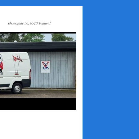
Østergade 56, 6520 Toftlund