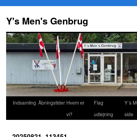
Y's Men's Genbrug
Hop
Indsamling
Åbningstider
Hvem er
Flag
Y´s M
til
vi?
udlejning
side
indhold
20250821_113451