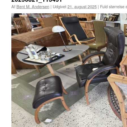
Af
Bent M. Andersen
|
Udgivet
21. august 2025
|
Fuld størrelse 