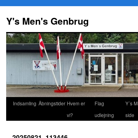
Y's Men's Genbrug
Hop
Indsamling
Åbningstider
Hvem er
Flag
Y´s M
til
vi?
udlejning
side
indhold
20250821_113446