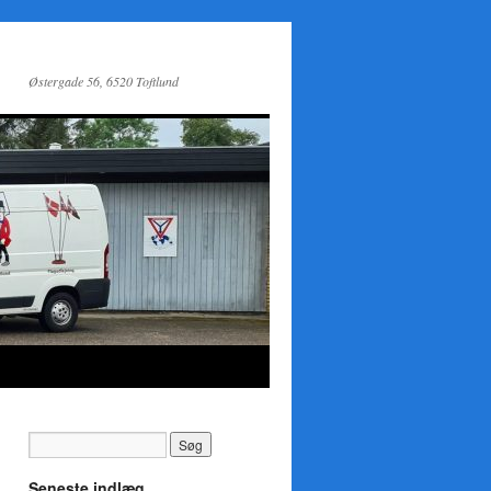
Østergade 56, 6520 Toftlund
Seneste indlæg