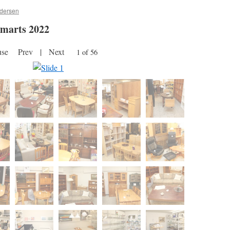
ndersen
0 marts 2022
use
Prev
|
Next
1 of 56