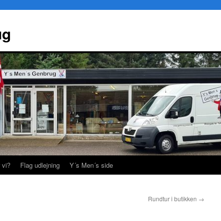
ug
 vi?
Flag udlejning
Y´s Men´s side
Rundtur i butikken
→