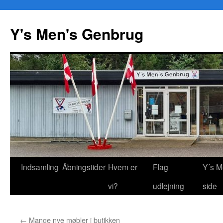
Y's Men's Genbrug
Hop
Indsamling
Åbningstider
Hvem er
Flag
Y´s M
til
vi?
udlejning
side
indhold
←
Mange nye møbler i butikken