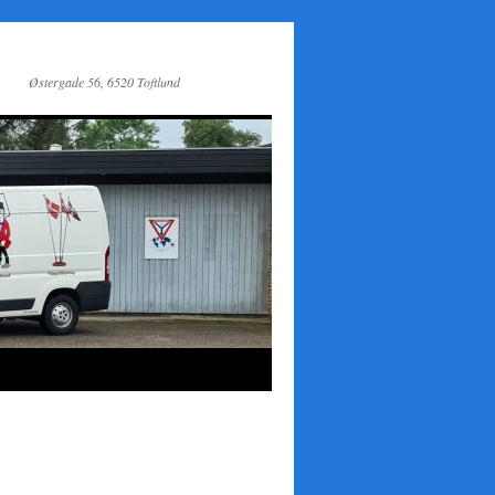
Østergade 56, 6520 Toftlund