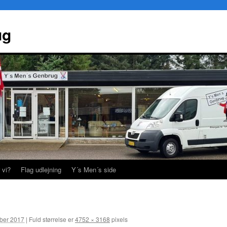
ug
 vi?
Flag udlejning
Y´s Men´s side
ber 2017
|
Fuld størrelse er
4752 × 3168
pixels