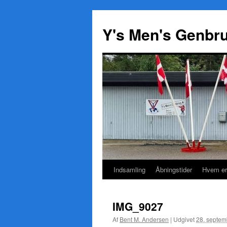
Y's Men's Genbr
Indsamling
Åbningstider
Hvem er
Hop
til
IMG_9027
indhold
Af
Bent M. Andersen
|
Udgivet
28. septem