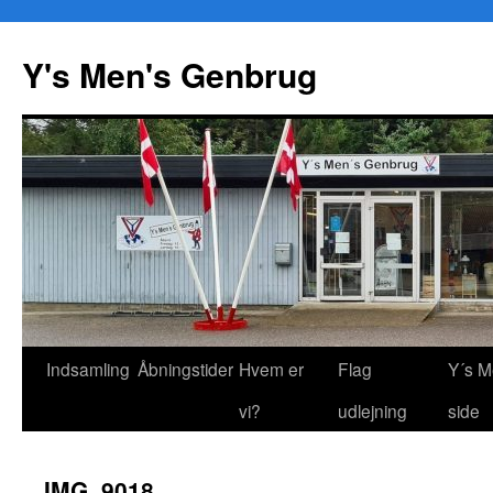
Y's Men's Genbrug
Hop
Indsamling
Åbningstider
Hvem er
Flag
Y´s M
til
vi?
udlejning
side
indhold
IMG_9018