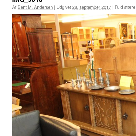
Af
Bent M. Andersen
|
Udgivet
28. september 2017
|
Fuld større