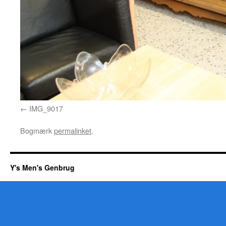
IMG_9017
Bogmærk
permalinket
.
Y's Men's Genbrug