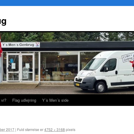
ug
 vi?
Flag udlejning
Y´s Men´s side
ber 2017
|
Fuld størrelse er
4752 × 3168
pixels