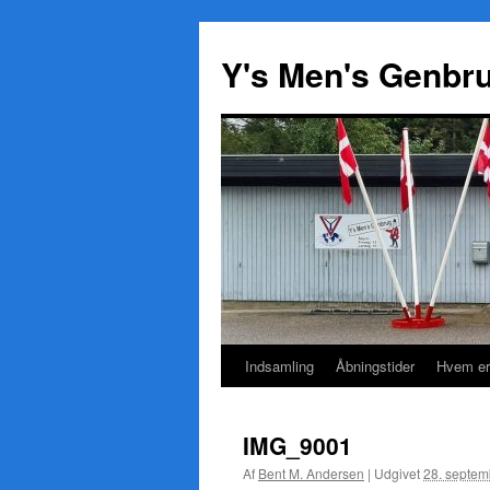
Y's Men's Genbr
Indsamling
Åbningstider
Hvem er
Hop
til
IMG_9001
indhold
Af
Bent M. Andersen
|
Udgivet
28. septem