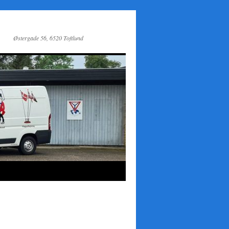
Østergade 56, 6520 Toftlund