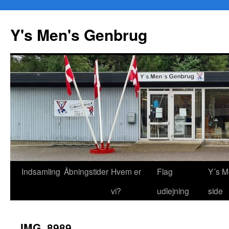
Y's Men's Genbrug
Hop
Indsamling
Åbningstider
Hvem er
Flag
Y´s M
til
vi?
udlejning
side
indhold
IMG_8989