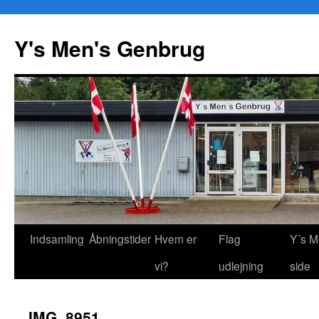
Y's Men's Genbrug
Hop
Indsamling
Åbningstider
Hvem er
Flag
Y´s M
til
vi?
udlejning
side
indhold
IMG_8951