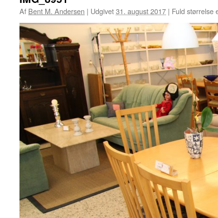
Af
Bent M. Andersen
|
Udgivet
31. august 2017
|
Fuld størrelse 