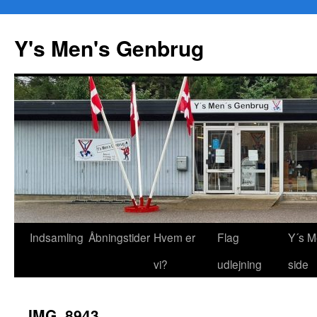
Y's Men's Genbrug
Hop
Indsamling
Åbningstider
Hvem er
Flag
Y´s M
til
vi?
udlejning
side
indhold
IMG_8943