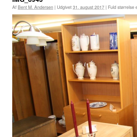
Af
Bent M. Andersen
|
Udgivet
31. august 2017
|
Fuld størrelse 