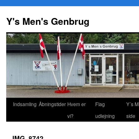
Y's Men's Genbrug
Hop
Indsamling
Åbningstider
Hvem er
Flag
Y´s M
til
vi?
udlejning
side
indhold
IMG_8742