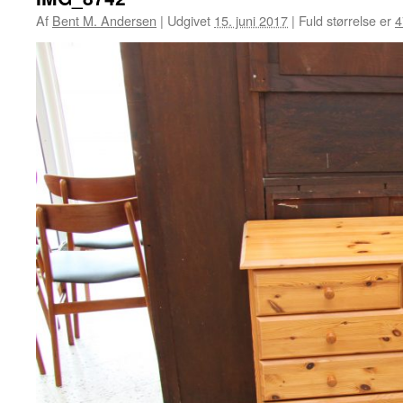
Af
Bent M. Andersen
|
Udgivet
15. juni 2017
|
Fuld størrelse er
4