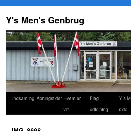
Y's Men's Genbrug
Hop
Indsamling
Åbningstider
Hvem er
Flag
Y´s M
til
vi?
udlejning
side
indhold
IMG_8698