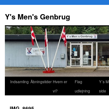
Y's Men's Genbrug
Hop
Indsamling
Åbningstider
Hvem er
Flag
Y´s M
til
vi?
udlejning
side
indhold
IMG_8695