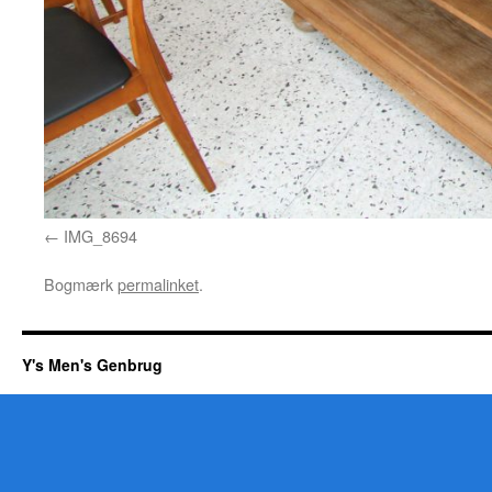
IMG_8694
Bogmærk
permalinket
.
Y's Men's Genbrug