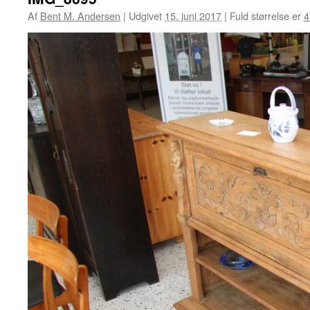
Af
Bent M. Andersen
|
Udgivet
15. juni 2017
|
Fuld størrelse er
4