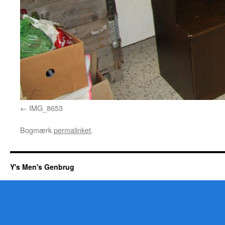
IMG_8653
Bogmærk
permalinket
.
Y's Men's Genbrug