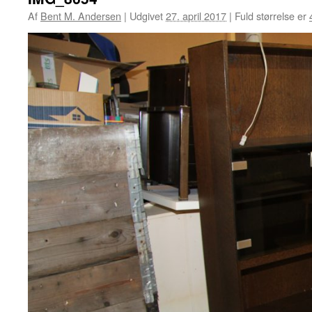
Af
Bent M. Andersen
|
Udgivet
27. april 2017
|
Fuld størrelse er