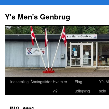
Y's Men's Genbrug
Hop
Indsamling
Åbningstider
Hvem er
Flag
Y´s M
til
vi?
udlejning
side
indhold
IMG_8654