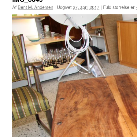
Af
Bent M. Andersen
|
Udgivet
27. april 2017
|
Fuld størrelse er