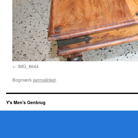
IMG_8644
Bogmærk
permalinket
.
Y's Men's Genbrug