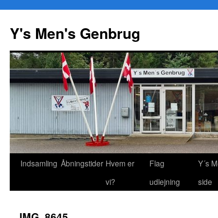
Y's Men's Genbrug
Hop
Indsamling
Åbningstider
Hvem er
Flag
Y´s M
til
vi?
udlejning
side
indhold
IMG_8645