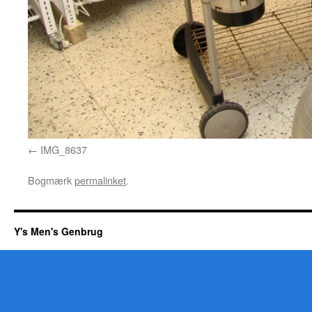
IMG_8637
Bogmærk
permalinket
.
Y's Men's Genbrug