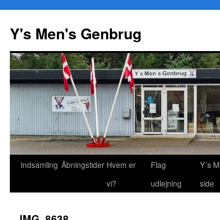
Y's Men's Genbrug
Hop
Indsamling
Åbningstider
Hvem er
Flag
Y´s M
til
vi?
udlejning
side
indhold
IMG_8638