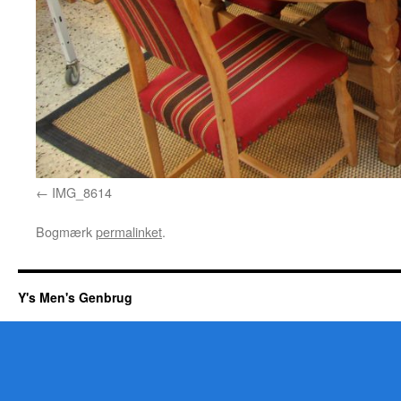
IMG_8614
Bogmærk
permalinket
.
Y's Men's Genbrug