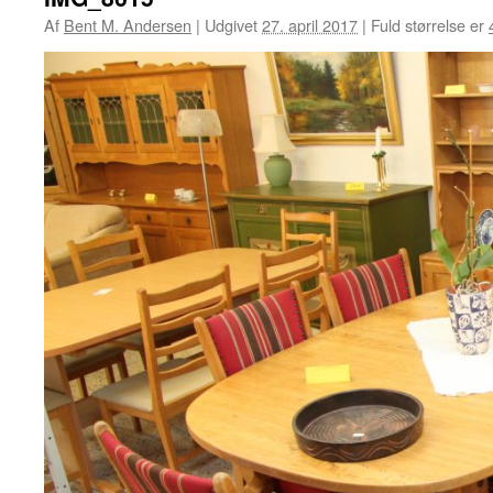
Af
Bent M. Andersen
|
Udgivet
27. april 2017
|
Fuld størrelse er