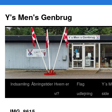
Y's Men's Genbrug
Hop
Indsamling
Åbningstider
Hvem er
Flag
Y´s M
til
vi?
udlejning
side
indhold
IMG_8615