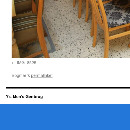
IMG_8525
Bogmærk
permalinket
.
Y's Men's Genbrug