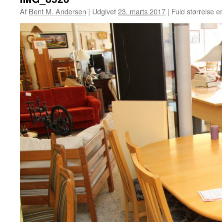
Af
Bent M. Andersen
|
Udgivet
23. marts 2017
|
Fuld størrelse e