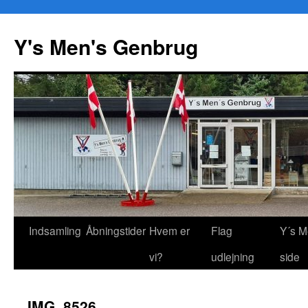
Y's Men's Genbrug
Hop
Indsamling
Åbningstider
Hvem er
Flag
Y´s M
til
vi?
udlejning
side
indhold
IMG_8526