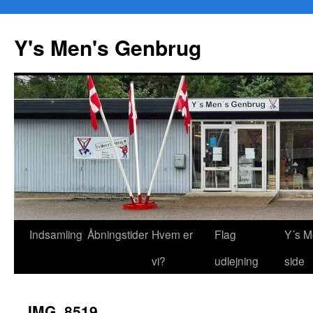
Y's Men's Genbrug
Hop
Indsamling
Åbningstider
Hvem er
Flag
Y´s M
til
vi?
udlejning
side
indhold
IMG_8519