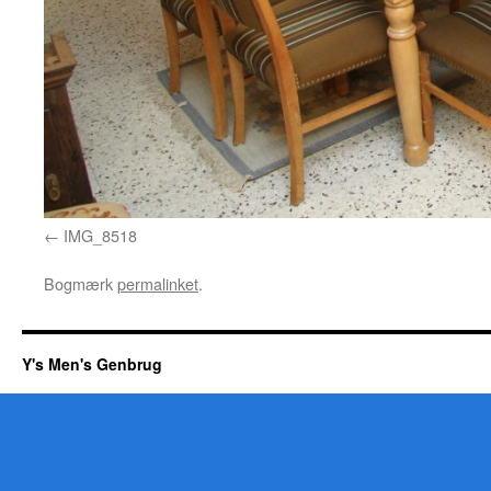
IMG_8518
Bogmærk
permalinket
.
Y's Men's Genbrug