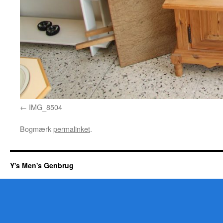
IMG_8504
Bogmærk
permalinket
.
Y's Men's Genbrug