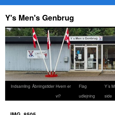
Y's Men's Genbrug
Hop
Indsamling
Åbningstider
Hvem er
Flag
Y´s M
til
vi?
udlejning
side
indhold
IMG_8505