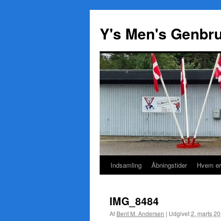
Y's Men's Genbr
Indsamling
Åbningstider
Hvem er
Hop
til
IMG_8484
indhold
Af
Bent M. Andersen
|
Udgivet
2. marts 2