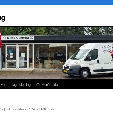
ug
 vi?
Flag udlejning
Y´s Men´s side
017
|
Fuld størrelse er
4752 × 3168
pixels