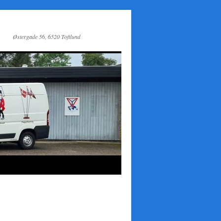
Østergade 56, 6520 Toftlund