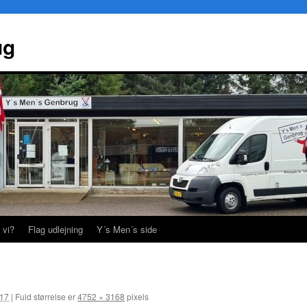
ug
 vi?
Flag udlejning
Y´s Men´s side
017
|
Fuld størrelse er
4752 × 3168
pixels