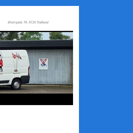
Østergade 56, 6520 Toftlund