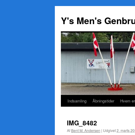
Y's Men's Genbr
Indsamling
Åbningstider
Hvem er
Hop
til
IMG_8482
indhold
Af
Bent M. Andersen
|
Udgivet
2. marts 2