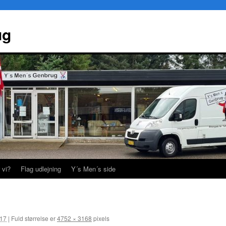
ug
 vi?
Flag udlejning
Y´s Men´s side
017
|
Fuld størrelse er
4752 × 3168
pixels