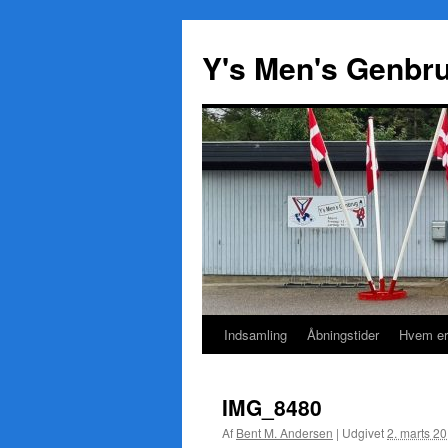
Y's Men's Genbr
Indsamling
Åbningstider
Hvem er
Hop
til
IMG_8480
indhold
Af
Bent M. Andersen
|
Udgivet
2. marts 2