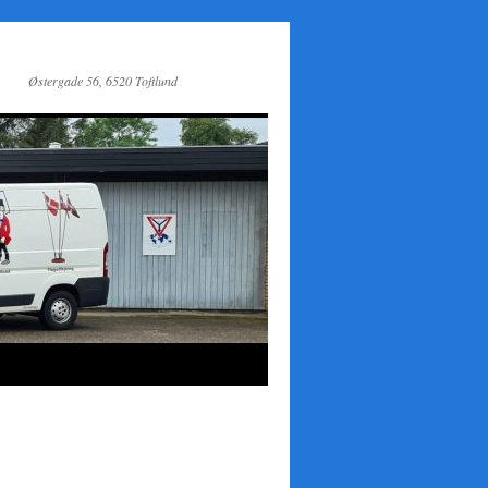
Østergade 56, 6520 Toftlund