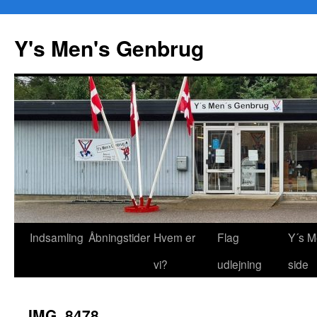
Y's Men's Genbrug
Hop
Indsamling
Åbningstider
Hvem er
Flag
Y´s M
til
vi?
udlejning
side
indhold
IMG_8478