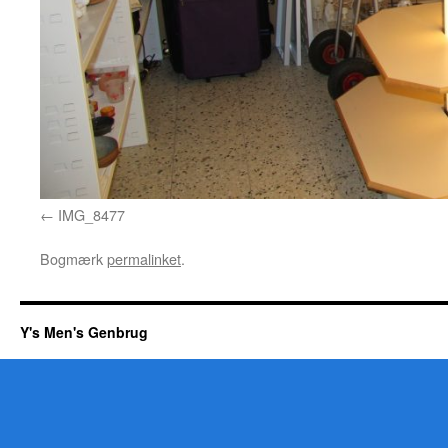
IMG_8477
Bogmærk
permalinket
.
Y's Men's Genbrug