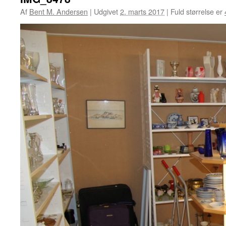
Af
Bent M. Andersen
|
Udgivet
2. marts 2017
|
Fuld størrelse er