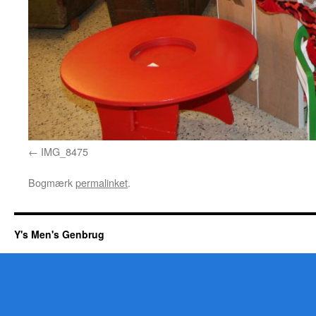
IMG_8475
Bogmærk
permalinket
.
Y's Men's Genbrug