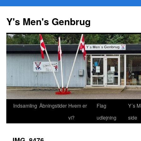
Y's Men's Genbrug
Hop
Indsamling
Åbningstider
Hvem er
Flag
Y´s M
til
vi?
udlejning
side
indhold
IMG_8476