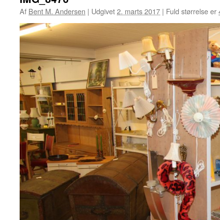
Af
Bent M. Andersen
|
Udgivet
2. marts 2017
|
Fuld størrelse er