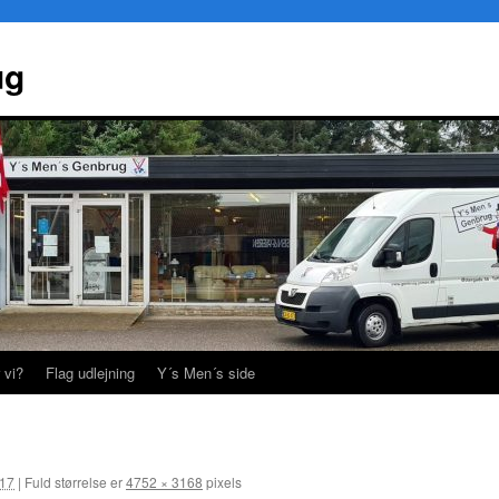
ug
 vi?
Flag udlejning
Y´s Men´s side
017
|
Fuld størrelse er
4752 × 3168
pixels