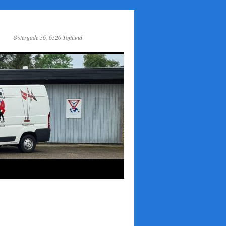
Østergade 56, 6520 Toftlund