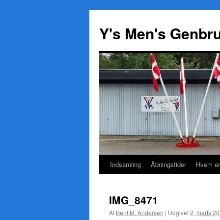
Y's Men's Genbr
Indsamling
Åbningstider
Hvem er
Hop
til
IMG_8471
indhold
Af
Bent M. Andersen
|
Udgivet
2. marts 2