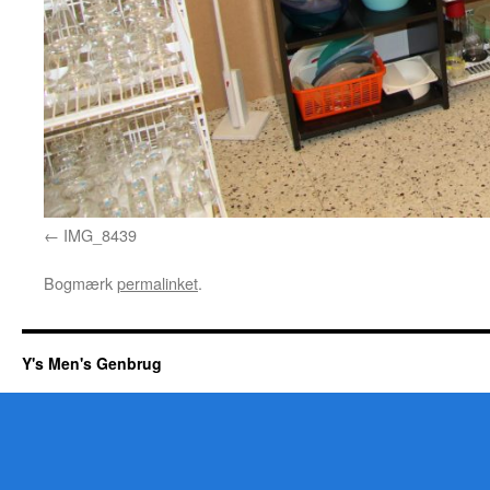
IMG_8439
Bogmærk
permalinket
.
Y's Men's Genbrug