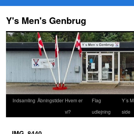
Y's Men's Genbrug
Hop
Indsamling
Åbningstider
Hvem er
Flag
Y´s M
til
vi?
udlejning
side
indhold
IMG_8440