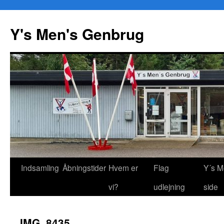
Y's Men's Genbrug
Hop
Indsamling
Åbningstider
Hvem er
Flag
Y´s M
til
vi?
udlejning
side
indhold
IMG_8435