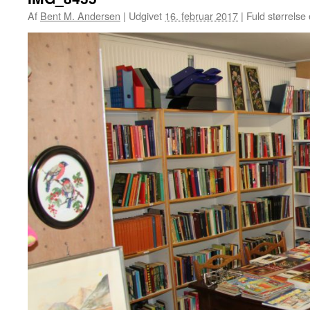
Af
Bent M. Andersen
|
Udgivet
16. februar 2017
|
Fuld størrelse