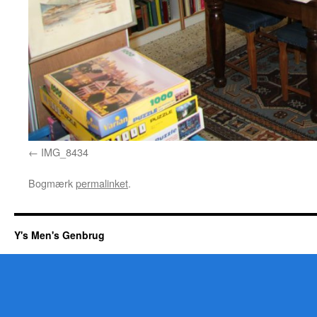
IMG_8434
Bogmærk
permalinket
.
Y's Men's Genbrug