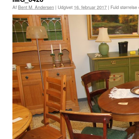
Af
Bent M. Andersen
|
Udgivet
16. februar 2017
|
Fuld størrelse