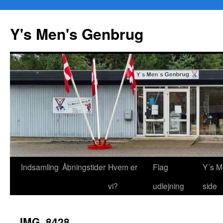
Y's Men's Genbrug
Hop
Indsamling
Åbningstider
Hvem er
Flag
Y´s M
til
vi?
udlejning
side
indhold
IMG_8428